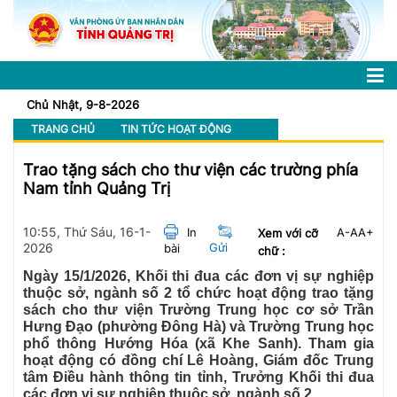
Chủ Nhật, 9-8-2026
TRANG CHỦ
TIN TỨC HOẠT ĐỘNG
Trao tặng sách cho thư viện các trường phía
Nam tỉnh Quảng Trị
10:55, Thứ Sáu, 16-1-
In
A-
A
A+
Xem với cỡ
2026
Gửi
bài
chữ :
Ngày 15/1/2026, Khối thi đua các đơn vị sự nghiệp
thuộc sở, ngành số 2 tổ chức hoạt động trao tặng
sách cho thư viện Trường Trung học cơ sở Trần
Hưng Đạo (phường Đông Hà) và Trường Trung học
phổ thông Hướng Hóa (xã Khe Sanh). Tham gia
hoạt động có đồng chí Lê Hoàng, Giám đốc Trung
tâm Điều hành thông tin tỉnh, Trưởng Khối thi đua
các đơn vị sự nghiệp thuộc sở, ngành số 2.