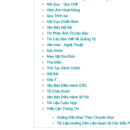
Nội Quy - Quy Chế
Hình Ảnh Hoạt Động
Quy Trình Iso
Hội Cựu Chiến Binh
Văn Bản Nội Bộ
Tin Phản Ánh Từ Các Báo
Tin Các Báo Viết Về Quảng Trị
Văn Hóa - Nghệ Thuật
Sức Khỏe
Mẹo Vặt Gia Đình
Thư Giãn
Thủ Tục Hành Chính
Gởi Bài
Góp Ý
Văn Bản Điều Hành (CĐ)
Tổ Chức Đoàn
Văn Bản Điều Hành (ĐTN)
Tài Liệu Cuộc Họp
Tiếp Cận Thông Tin
Hướng Dẫn Khai Thác Chuyên Mục
Tài Liệu Hướng Dẫn Liên Quan Và Các Mẫu