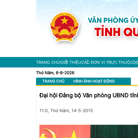
TRANG CHỦ
GIỚI THIỆU
CÁC ĐƠN VỊ TRỰC THUỘC
DỊ
Thứ Năm, 6-8-2026
TRANG CHỦ
HÌNH ẢNH HOẠT ĐỘNG
Đại hội Đảng bộ Văn phòng UBND tỉn
11:0, Thứ Năm, 14-5-2015