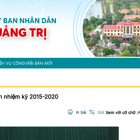
CH VỤ CÔNG
VĂN BẢN MỚI
h nhiệm kỳ 2015-2020
In bài
Gửi
Xem với cỡ chữ :