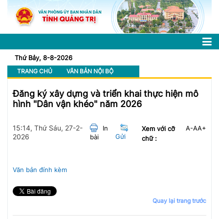
Thứ Bảy, 8-8-2026
TRANG CHỦ
VĂN BẢN NỘI BỘ
Đăng ký xây dựng và triển khai thực hiện mô
hình "Dân vận khéo" năm 2026
15:14, Thứ Sáu, 27-2-
In
A-
A
A+
Xem với cỡ
2026
Gửi
bài
chữ :
Văn bản đính kèm
Quay lại trang trước