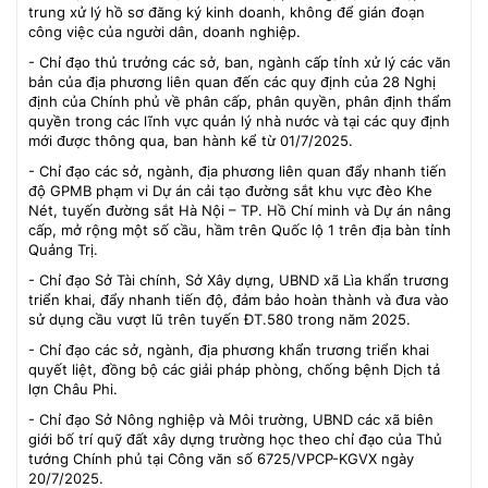
trung xử lý hồ sơ đăng ký kinh doanh, không để gián đoạn
công việc của người dân, doanh nghiệp.
- Chỉ đạo thủ trưởng các sở, ban, ngành cấp tỉnh xử lý các văn
bản của địa phương liên quan đến các quy định của 28 Nghị
định của Chính phủ về phân cấp, phân quyền, phân định thẩm
quyền trong các lĩnh vực quản lý nhà nước và tại các quy định
mới được thông qua, ban hành kể từ 01/7/2025.
- Chỉ đạo các sở, ngành, địa phương liên quan đẩy nhanh tiến
độ GPMB phạm vi Dự án cải tạo đường sắt khu vực đèo Khe
Nét, tuyến đường sắt Hà Nội – TP. Hồ Chí minh và Dự án nâng
cấp, mở rộng một số cầu, hầm trên Quốc lộ 1 trên địa bàn tỉnh
Quảng Trị.
- Chỉ đạo Sở Tài chính, Sở Xây dựng, UBND xã Lìa khẩn trương
triển khai, đẩy nhanh tiến độ, đảm bảo hoàn thành và đưa vào
sử dụng cầu vượt lũ trên tuyến ĐT.580 trong năm 2025.
- Chỉ đạo các sở, ngành, địa phương khẩn trương triển khai
quyết liệt, đồng bộ các giải pháp phòng, chống bệnh Dịch tả
lợn Châu Phi.
- Chỉ đạo Sở Nông nghiệp và Môi trường, UBND các xã biên
giới bố trí quỹ đất xây dựng trường học theo chỉ đạo của Thủ
tướng Chính phủ tại Công văn số 6725/VPCP-KGVX ngày
20/7/2025.