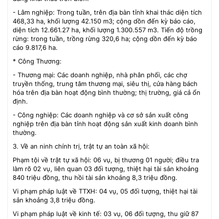
- Lâm nghiệp: Trong tuần, trên địa bàn tỉnh khai thác diện tích
468,33 ha, khối lượng 42.150 m3; cộng dồn đến kỳ báo cáo,
diện tích 12.661.27 ha, khối lượng 1.300.557 m3. Tiến độ trồng
rừng: trong tuần, trồng rừng 320,6 ha; cộng dồn đến kỳ báo
cáo 9.817,6 ha.
* Công Thương:
- Thương mại: Các doanh nghiệp, nhà phân phối, các chợ
truyền thống, trung tâm thương mại, siêu thị, cửa hàng bách
hóa trên địa bàn hoạt động bình thường; thị trường, giá cả ổn
định.
- Công nghiệp: Các doanh nghiệp và cơ sở sản xuất công
nghiệp trên địa bàn tỉnh hoạt động sản xuất kinh doanh bình
thường.
3. Về an ninh chính trị, trật tự an toàn xã hội:
Phạm tội về trật tự xã hội: 06 vụ, bị thương 01 người; điều tra
làm rõ 02 vụ, liên quan 03 đối tượng, thiệt hại tài sản khoảng
840 triệu đồng, thu hồi tài sản khoảng 8,3 triệu đồng.
Vi phạm pháp luật về TTXH: 04 vụ, 05 đối tượng, thiệt hại tài
sản khoảng 3,8 triệu đồng.
Vi phạm pháp luật về kinh tế: 03 vụ, 06 đối tượng, thu giữ 87