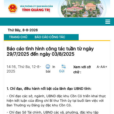
Thứ Bảy, 8-8-2026
TRANG CHỦ
BÁO CÁO CÔNG TÁC
Báo cáo tình hình công tác tuần từ ngày
29/7/2025 đến ngày 03/8/2025
14:16, Thứ Ba, 12-8-
In
A-
A
A+
Xem với cỡ
2025
Gửi
bài
chữ :
1. Chỉ đạo, điều hành nổi bật của lãnh đạo UBND tỉnh:
- Chỉ đạo các sở, ngành, UBND đặc khu Cồn Cỏ triển khai thực
hiện kết luận của đồng chí Bí thư Tỉnh ủy tại buổi làm việc với
Ban Thường vụ Đảng ủy đặc khu Cồn Cỏ.
- Chỉ đạo Sở Tài chính, UBND các xã, phường, đặc khu tập