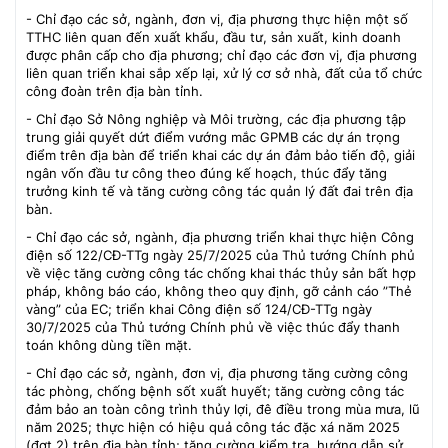
- Chỉ đạo các sở, ngành, đơn vị, địa phương thực hiện một số
TTHC liên quan đến xuất khẩu, đầu tư, sản xuất, kinh doanh
được phân cấp cho địa phương; chỉ đạo các đơn vị, địa phương
liên quan triển khai sắp xếp lại, xử lý cơ sở nhà, đất của tổ chức
công đoàn trên địa bàn tỉnh.
- Chỉ đạo Sở Nông nghiệp và Môi trường, các địa phương tập
trung giải quyết dứt điểm vướng mắc GPMB các dự án trọng
điểm trên địa bàn để triển khai các dự án đảm bảo tiến độ, giải
ngân vốn đầu tư công theo đúng kế hoạch, thúc đẩy tăng
trưởng kinh tế và tăng cường công tác quản lý đất đai trên địa
bàn.
- Chỉ đạo các sở, ngành, địa phương triển khai thực hiện Công
điện số 122/CĐ-TTg ngày 25/7/2025 của Thủ tướng Chính phủ
về việc tăng cường công tác chống khai thác thủy sản bất hợp
pháp, không báo cáo, không theo quy định, gỡ cảnh cáo ”Thẻ
vàng” của EC; triển khai Công điện số 124/CĐ-TTg ngày
30/7/2025 của Thủ tướng Chính phủ về việc thúc đẩy thanh
toán không dùng tiền mặt.
- Chỉ đạo các sở, ngành, đơn vị, địa phương tăng cường công
tác phòng, chống bệnh sốt xuất huyết; tăng cường công tác
đảm bảo an toàn công trình thủy lợi, đê điều trong mùa mưa, lũ
năm 2025; thực hiện có hiệu quả công tác đặc xá năm 2025
(đợt 2) trên địa bàn tỉnh; tăng cường kiểm tra, hướng dẫn sử