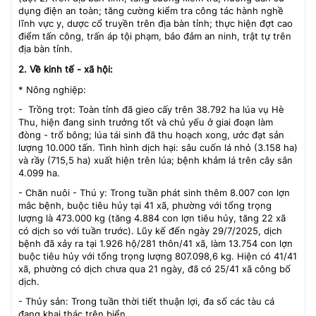
dụng điện an toàn; tăng cường kiểm tra công tác hành nghề
lĩnh vực y, dược cổ truyền trên địa bàn tỉnh; thực hiện đợt cao
điểm tấn công, trấn áp tội phạm, bảo đảm an ninh, trật tự trên
địa bàn tỉnh.
2. Về kinh tế - xã hội:
* Nông nghiệp:
- Trồng trọt: Toàn tỉnh đã gieo cấy trên 38.792 ha lúa vụ Hè
Thu, hiện đang sinh trưởng tốt và chủ yếu ở giai đoạn làm
đòng - trổ bông; lúa tái sinh đã thu hoạch xong, ước đạt sản
lượng 10.000 tấn. Tình hình dịch hại: sâu cuốn lá nhỏ (3.158 ha)
và rầy (715,5 ha) xuất hiện trên lúa; bệnh khảm lá trên cây sắn
4.099 ha.
- Chăn nuôi - Thú y: Trong tuần phát sinh thêm 8.007 con lợn
mắc bệnh, buộc tiêu hủy tại 41 xã, phường với tổng trọng
lượng là 473.000 kg (tăng 4.884 con lợn tiêu hủy, tăng 22 xã
có dịch so với tuần trước). Lũy kế đến ngày 29/7/2025, dịch
bệnh đã xảy ra tại 1.926 hộ/281 thôn/41 xã, làm 13.754 con lợn
buộc tiêu hủy với tổng trọng lượng 807.098,6 kg. Hiện có 41/41
xã, phường có dịch chưa qua 21 ngày, đã có 25/41 xã công bố
dịch.
- Thủy sản: Trong tuần thời tiết thuận lợi, đa số các tàu cá
đang khai thác trên biển.