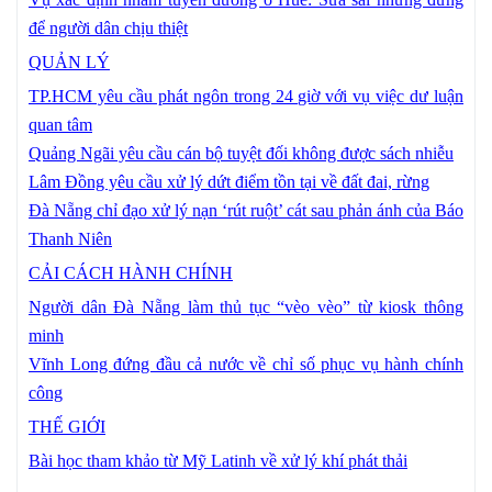
để người dân chịu thiệt
QUẢN LÝ
TP.HCM yêu cầu phát ngôn trong 24 giờ với vụ việc dư luận
quan tâm
Quảng Ngãi yêu cầu cán bộ tuyệt đối không được sách nhiễu
Lâm Đồng yêu cầu xử lý dứt điểm tồn tại về đất đai, rừng
Đà Nẵng chỉ đạo xử lý nạn ‘rút ruột’ cát sau phản ánh của Báo
Thanh Niên
CẢI CÁCH HÀNH CHÍNH
Người dân Đà Nẵng làm thủ tục “vèo vèo” từ kiosk thông
minh
Vĩnh Long đứng đầu cả nước về chỉ số phục vụ hành chính
công
THẾ GIỚI
Bài học tham khảo từ Mỹ Latinh về xử lý khí phát thải