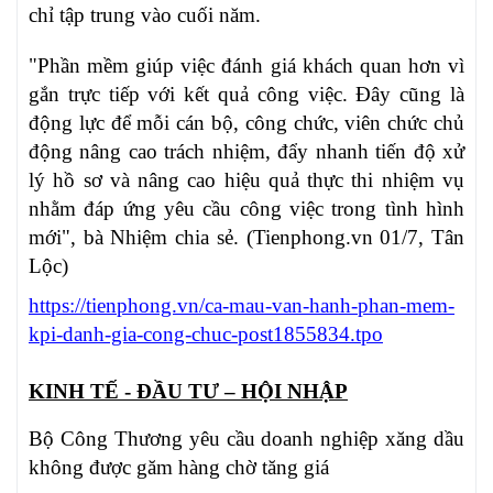
chỉ tập trung vào cuối năm.
"Phần mềm giúp việc đánh giá khách quan hơn vì
gắn trực tiếp với kết quả công việc. Đây cũng là
động lực để mỗi cán bộ, công chức, viên chức chủ
động nâng cao trách nhiệm, đẩy nhanh tiến độ xử
lý hồ sơ và nâng cao hiệu quả thực thi nhiệm vụ
nhằm đáp ứng yêu cầu công việc trong tình hình
mới", bà Nhiệm chia sẻ. (Tienphong.vn 01/7, Tân
Lộc)
https://tienphong.vn/ca-mau-van-hanh-phan-mem-
kpi-danh-gia-cong-chuc-post1855834.tpo
KINH TẾ - ĐẦU TƯ – HỘI NHẬP
Bộ Công Thương yêu cầu doanh nghiệp xăng dầu
không được găm hàng chờ tăng giá