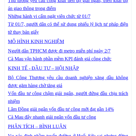
Thủ tướng yêu cầu công khai tiến độ giải ngân, triển khai dự
án giao thông trọng điểm
Những hành vi cấm ngặt viên chức từ 01/7
Từ 01/7, người dân có thể sử dụng phiếu lý lịch tư pháp điện
tử thay bản giấy
MÔ HÌNH KINH NGHIỆM
Người dân TPHCM được đi metro miễn phí ngày 2/7
Cà Mau vận hành phần mềm KPI đánh giá công chức
KINH TẾ - ĐẦU TƯ – HỘI NHẬP
Bộ Công Thương yêu cầu doanh nghiệp xăng dầu không
được găm hàng chờ tăng giá
Vốn đầu tư công chậm giải ngân, người đứng đầu chịu trách
nhiệm
Lâm Đồng giải ngân vốn đầu tư công mới đạt gần 14%
Cà Mau đẩy nhanh giải ngân vốn đầu tư công
PHÂN TÍCH – BÌNH LUẬN
Vụ xác định nhầm tuyến đường ở Huế: Sửa sai nhưng đừng