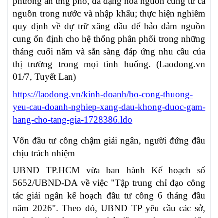
phương án ứng phó, đa dạng hóa nguồn cung từ cả
nguồn trong nước và nhập khẩu; thực hiện nghiêm
quy định về dự trữ xăng dầu để bảo đảm nguồn
cung ổn định cho hệ thống phân phối trong những
tháng cuối năm và sẵn sàng đáp ứng nhu cầu của
thị trường trong mọi tình huống. (Laodong.vn
01/7, Tuyết Lan)
https://laodong.vn/kinh-doanh/bo-cong-thuong-
yeu-cau-doanh-nghiep-xang-dau-khong-duoc-gam-
hang-cho-tang-gia-1728386.ldo
Vốn đầu tư công chậm giải ngân, người đứng đầu
chịu trách nhiệm
UBND TP.HCM vừa ban hành Kế hoạch số
5652/UBND-DA về việc "Tập trung chỉ đạo công
tác giải ngân kế hoạch đầu tư công 6 tháng đầu
năm 2026". Theo đó, UBND TP yêu cầu các sở,