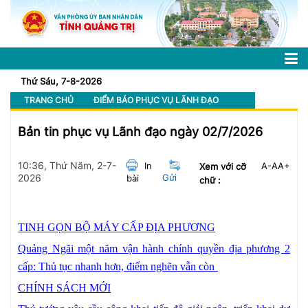
Thứ Sáu, 7-8-2026
TRANG CHỦ
ĐIỂM BÁO PHỤC VỤ LÃNH ĐẠO
Bản tin phục vụ Lãnh đạo ngày 02/7/2026
10:36, Thứ Năm, 2-7-
In
A-
A
A+
Xem với cỡ
2026
Gửi
bài
chữ :
TINH GỌN BỘ MÁY CẤP ĐỊA PHƯƠNG
Quảng Ngãi một năm vận hành chính quyền địa phương 2
cấp: Thủ tục nhanh hơn, điểm nghẽn vẫn còn
CHÍNH SÁCH MỚI