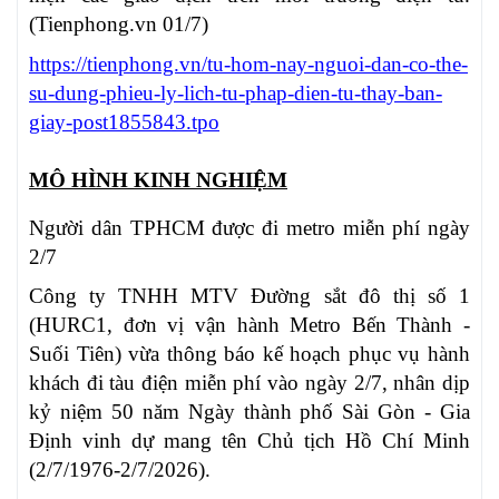
(Tienphong.vn 01/7)
https://tienphong.vn/tu-hom-nay-nguoi-dan-co-the-
su-dung-phieu-ly-lich-tu-phap-dien-tu-thay-ban-
giay-post1855843.tpo
MÔ HÌNH KINH NGHIỆM
Người dân TPHCM được đi metro miễn phí ngày
2/7
Công ty TNHH MTV Đường sắt đô thị số 1
(HURC1, đơn vị vận hành Metro Bến Thành -
Suối Tiên) vừa thông báo kế hoạch phục vụ hành
khách đi tàu điện miễn phí vào ngày 2/7, nhân dịp
kỷ niệm 50 năm Ngày thành phố Sài Gòn - Gia
Định vinh dự mang tên Chủ tịch Hồ Chí Minh
(2/7/1976-2/7/2026).