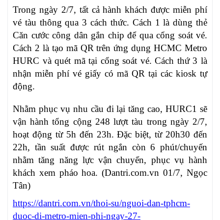
Trong ngày 2/7, tất cả hành khách được miễn phí
vé tàu thông qua 3 cách thức. Cách 1 là dùng thẻ
Căn cước công dân gắn chip để qua cổng soát vé.
Cách 2 là tạo mã QR trên ứng dụng HCMC Metro
HURC và quét mã tại cổng soát vé. Cách thứ 3 là
nhận miễn phí vé giấy có mã QR tại các kiosk tự
động.
Nhằm phục vụ nhu cầu đi lại tăng cao, HURC1 sẽ
vận hành tổng cộng 248 lượt tàu trong ngày 2/7,
hoạt động từ 5h đến 23h. Đặc biệt, từ 20h30 đến
22h, tần suất được rút ngắn còn 6 phút/chuyến
nhằm tăng năng lực vận chuyển, phục vụ hành
khách xem pháo hoa. (Dantri.com.vn 01/7, Ngọc
Tân)
https://dantri.com.vn/thoi-su/nguoi-dan-tphcm-
duoc-di-metro-mien-phi-ngay-27-