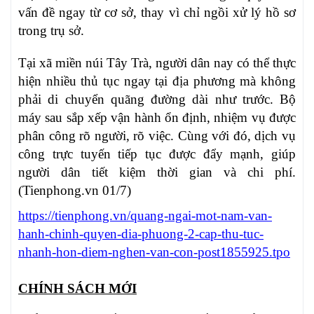
vấn đề ngay từ cơ sở, thay vì chỉ ngồi xử lý hồ sơ
trong trụ sở.
Tại xã miền núi Tây Trà, người dân nay có thể thực
hiện nhiều thủ tục ngay tại địa phương mà không
phải di chuyển quãng đường dài như trước. Bộ
máy sau sắp xếp vận hành ổn định, nhiệm vụ được
phân công rõ người, rõ việc. Cùng với đó, dịch vụ
công trực tuyến tiếp tục được đẩy mạnh, giúp
người dân tiết kiệm thời gian và chi phí.
(Tienphong.vn 01/7)
https://tienphong.vn/quang-ngai-mot-nam-van-
hanh-chinh-quyen-dia-phuong-2-cap-thu-tuc-
nhanh-hon-diem-nghen-van-con-post1855925.tpo
CHÍNH SÁCH MỚI