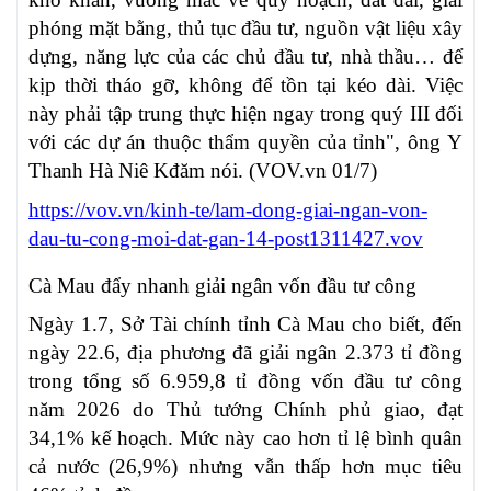
phóng mặt bằng, thủ tục đầu tư, nguồn vật liệu xây
dựng, năng lực của các chủ đầu tư, nhà thầu… để
kịp thời tháo gỡ, không để tồn tại kéo dài. Việc
này phải tập trung thực hiện ngay trong quý III đối
với các dự án thuộc thẩm quyền của tỉnh", ông Y
Thanh Hà Niê Kđăm nói. (VOV.vn 01/7)
https://vov.vn/kinh-te/lam-dong-giai-ngan-von-
dau-tu-cong-moi-dat-gan-14-post1311427.vov
Cà Mau đẩy nhanh giải ngân vốn đầu tư công
Ngày 1.7, Sở Tài chính tỉnh Cà Mau cho biết, đến
ngày 22.6, địa phương đã giải ngân 2.373 tỉ đồng
trong tổng số 6.959,8 tỉ đồng vốn đầu tư công
năm 2026 do Thủ tướng Chính phủ giao, đạt
34,1% kế hoạch. Mức này cao hơn tỉ lệ bình quân
cả nước (26,9%) nhưng vẫn thấp hơn mục tiêu