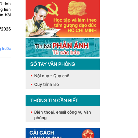
D tỉnh
g liên
ản hồi
/2026
g trước
SỔ TAY VĂN PHÒNG
Nội quy - Quy chế
Quy trình Iso
THÔNG TIN CẦN BIẾT
Điện thoại, email công vụ Văn
phòng