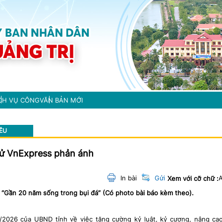
CH VỤ CÔNG
VĂN BẢN MỚI
NÊU
 tử VnExpress phản ánh
In bài
Gửi
Xem với cỡ chữ :
 “Gần 20 năm sống trong bụi đá” (Có photo bài báo kèm theo).
2026 của UBND tỉnh về việc tăng cường kỷ luật, kỷ cương, nâng ca