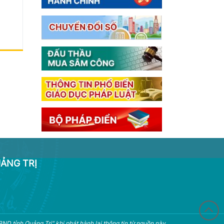
ẢNG TRỊ
D tỉnh Quảng Trị" khi phát hành lại thông tin từ nguồn này