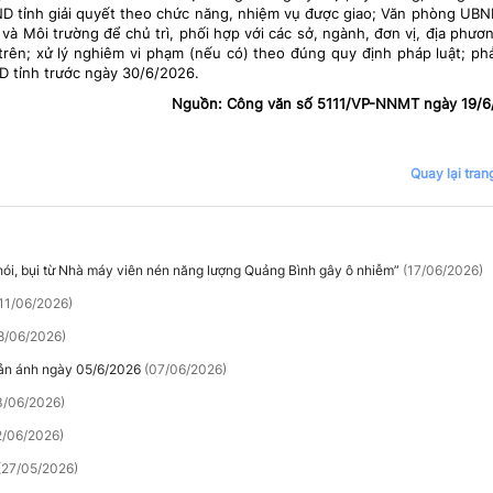
ND tỉnh giải quyết theo chức năng, nhiệm vụ được giao; Văn phòng UBN
à Môi trường để chủ trì, phối hợp với các sở, ngành, đơn vị, địa phươn
rên; xử lý nghiêm vi phạm (nếu có) theo đúng quy định pháp luật; ph
D tỉnh trước ngày 30/6/2026.
Nguồn: Công văn số 5111/VP-NNMT ngày 19/6
Quay lại tran
hói, bụi từ Nhà máy viên nén năng lượng Quảng Bình gây ô nhiễm”
(17/06/2026)
11/06/2026)
8/06/2026)
phản ánh ngày 05/6/2026
(07/06/2026)
3/06/2026)
2/06/2026)
(27/05/2026)