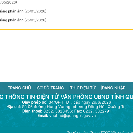
6/05/2026)
rường phản ánh
(25/05/2026)
rường phản ánh
(25/05/2026)
TRANG CHỦ
SƠ ĐỒ TRANG
THƯ ĐIỆN TỬ
ĐĂNG NHẬP
G THÔNG TIN ĐIỆN TỬ VĂN PHÒNG UBND TỈNH QU
Giấy phép số:
34/GP-TTĐT, cấp ngày 29/6/2026
Địa chỉ:
Số 06 đường Hùng Vương, phường Đồng Hới, Quảng Trị
Điện thoại:
0232. 3823456;
Fax:
0232. 3822791
Email:
vpubnd@quangtri.gov.vn
Ghi rõ nguồn "Trang TTĐT Văn phòng UBN