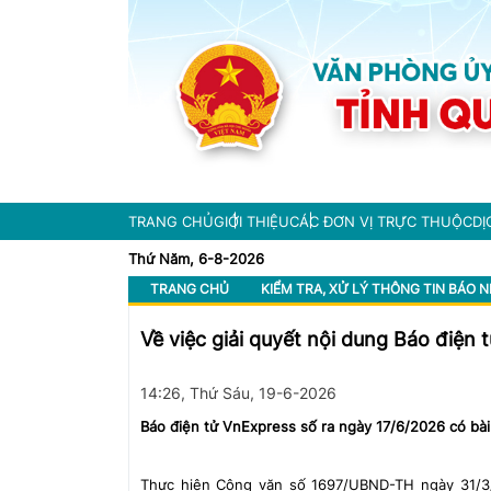
TRANG CHỦ
GIỚI THIỆU
CÁC ĐƠN VỊ TRỰC THUỘC
DỊ
Thứ Năm, 6-8-2026
TRANG CHỦ
KIỂM TRA, XỬ LÝ THÔNG TIN BÁO 
Về việc giải quyết nội dung Báo điện
14:26, Thứ Sáu, 19-6-2026
Báo điện tử VnExpress số ra ngày 17/6/2026 có bài
Thực hiện Công văn số 1697/UBND-TH ngày 31/3/