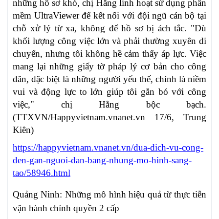
những hồ sơ khó, chị Hằng linh hoạt sử dụng phần
mềm UltraViewer để kết nối với đội ngũ cán bộ tại
chỗ xử lý từ xa, không để hồ sơ bị ách tắc. "Dù
khối lượng công việc lớn và phải thường xuyên di
chuyển, nhưng tôi không hề cảm thấy áp lực. Việc
mang lại những giấy tờ pháp lý cơ bản cho công
dân, đặc biệt là những người yếu thế, chính là niềm
vui và động lực to lớn giúp tôi gắn bó với công
việc," chị Hằng bộc bạch.
(TTXVN/Happyvietnam.vnanet.vn 17/6, Trung
Kiên)
https://happyvietnam.vnanet.vn/dua-dich-vu-cong-
den-gan-nguoi-dan-bang-nhung-mo-hinh-sang-
tao/58946.html
Quảng Ninh: Những mô hình hiệu quả từ thực tiễn
vận hành chính quyền 2 cấp