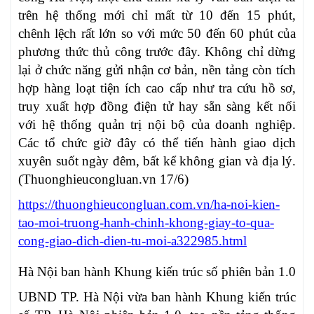
trên hệ thống mới chỉ mất từ 10 đến 15 phút,
chênh lệch rất lớn so với mức 50 đến 60 phút của
phương thức thủ công trước đây. Không chỉ dừng
lại ở chức năng gửi nhận cơ bản, nền tảng còn tích
hợp hàng loạt tiện ích cao cấp như tra cứu hồ sơ,
truy xuất hợp đồng điện tử hay sẵn sàng kết nối
với hệ thống quản trị nội bộ của doanh nghiệp.
Các tổ chức giờ đây có thể tiến hành giao dịch
xuyên suốt ngày đêm, bất kể không gian và địa lý.
(Thuonghieucongluan.vn 17/6)
https://thuonghieucongluan.com.vn/ha-noi-kien-
tao-moi-truong-hanh-chinh-khong-giay-to-qua-
cong-giao-dich-dien-tu-moi-a322985.html
Hà Nội ban hành Khung kiến trúc số phiên bản 1.0
UBND TP. Hà Nội vừa ban hành Khung kiến trúc