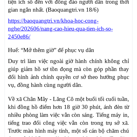
tiện ích số đến với đông đảo người dân trong thời
gian ngắn nhất. (Baoquangtri.vn 18/6)
https://baoquangtri.vn/khoa-hoc-cong-
nghe/202606/nang-cao-hieu-qua-tien-ich-so-
2450e86/
Huế: “Mở thêm giờ” để phục vụ dân
Duy trì làm việc ngoài giờ hành chính không chỉ
giúp giảm hồ sơ tồn đọng mà còn góp phần thay
đổi hình ảnh chính quyền cơ sở theo hướng phục
vụ, đồng hành cùng người dân.
Về xã Chân Mây - Lăng Cô một buổi tối cuối tuần,
khi đồng hồ điểm hơn 18 giờ 30 phút, ánh đèn từ
nhiều phòng làm việc vẫn còn sáng. Tiếng máy in,
tiếng trao đổi công việc vẫn còn trong trụ sở xã.
Trước màn hình máy tính, một số cán bộ chăm chú