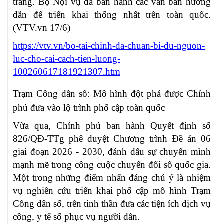
trang. Bộ Nội vụ đã ban hành các văn bản hướng
dẫn để triển khai thống nhất trên toàn quốc.
(VTV.vn 17/6)
https://vtv.vn/bo-tai-chinh-da-chuan-bi-du-nguon-
luc-cho-cai-cach-tien-luong-
100260617181921307.htm
Trạm Công dân số: Mô hình đột phá được Chính
phủ đưa vào lộ trình phổ cập toàn quốc
Vừa qua, Chính phủ ban hành Quyết định số
826/QĐ-TTg phê duyệt Chương trình Đề án 06
giai đoạn 2026 - 2030, đánh dấu sự chuyển mình
mạnh mẽ trong công cuộc chuyển đổi số quốc gia.
Một trong những điểm nhấn đáng chú ý là nhiệm
vụ nghiên cứu triển khai phổ cập mô hình Trạm
Công dân số, trên tinh thần đưa các tiện ích dịch vụ
công, y tế số phục vụ người dân.