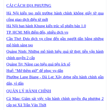
CẢI CÁCH ĐỊA PHƯƠNG
Hà Nội kiến tạo môi trường hành chính không giấy tờ qua
cổng giao dịch điện tử mới
Hà Nội ban hành Khung kiến trúc số phiên bản 1.0
TP. HCM: Một điểm đến, nhiều dịch vụ
Cần Thơ: Đưa dịch vụ công đến gần người dân bằng những
mô hình sáng tạo
Quảng Ninh: Những mô hình hiệu quả từ thực tiễn vận hành
chính quyền 2 cấp
Quảng Trị: Nâng cao hiệu quả tiện ích số
Huế: “Mở thêm giờ” để phục vụ dân
Phường Lang Biang - Đà Lạt: Xây dựng nền hành chính gần
dân, vì dân
QUẢN LÝ HÀNH CHÍNH
Cà Mau: Giám sát việc vận hành chính quyền địa phương 2
cấp tại Xã Trần Văn Thời