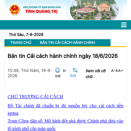
Thứ Sáu, 7-8-2026
TRANG CHỦ
BẢN TIN CẢI CÁCH HÀNH CHÍNH
Bản tin Cải cách hành chính ngày 18/6/2026
15:48, Thứ Năm, 18-6-
In
A-
A
A+
Xem với cỡ
2026
Gửi
bài
chữ :
CHỦ TRƯƠNG CẢI CÁCH
Bộ Tài chính đã chuẩn bị đủ nguồn lực cho cải cách tiền
lương
Trạm Công dân số: Mô hình đột phá được Chính phủ đưa vào
lộ trình phổ cập toàn quốc