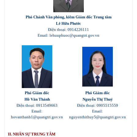
Phó Chánh Văn phòng, kiêm Giám đốc Trung tâm
Lê Hữu Phước
Điện thoại:
0914226111
Email: lehuuphuoc@quangtri.gov.vn
Phó Giám đốc
Phó Giám đốc
Hồ Văn Thành
Nguyễn Thị Thuý
Điện thoại: 0913549663
Điện thoại: 0905515559
Email:
Email:
hovanthanh1@quangtri.gov.vn
nguyenthithuy5@quangtri.gov.vn
II. NHÂN SỰ TRUNG TÂM