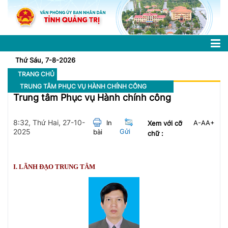
Thứ Sáu, 7-8-2026
TRANG CHỦ
TRUNG TÂM PHỤC VỤ HÀNH CHÍNH CÔNG
Trung tâm Phục vụ Hành chính công
8:32, Thứ Hai, 27-10-
In
A-
A
A+
Xem với cỡ
2025
Gửi
bài
chữ :
I. LÃNH ĐẠO TRUNG TÂM