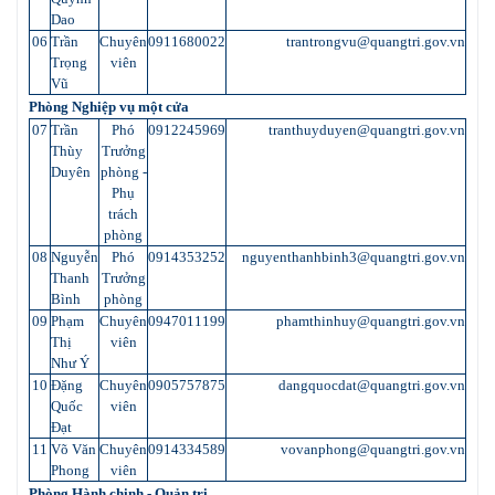
Dao
06
Trần
Chuyên
0911680022
trantrongvu@quangtri.gov.vn
Trọng
viên
Vũ
Phòng Nghiệp vụ một cửa
07
Trần
Phó
0912245969
tranthuyduyen@quangtri.gov.vn
Thùy
Trưởng
Duyên
phòng -
Phụ
trách
phòng
08
Nguyễn
Phó
0914353252
nguyenthanhbinh3@quangtri.gov.vn
Thanh
Trưởng
Bình
phòng
09
Phạm
Chuyên
0947011199
phamthinhuy@quangtri.gov.vn
Thị
viên
Như Ý
10
Đặng
Chuyên
0905757875
dangquocdat@quangtri.gov.vn
Quốc
viên
Đạt
11
Võ Văn
Chuyên
0914334589
vovanphong@quangtri.gov.vn
Phong
viên
Phòng Hành chinh - Quản trị