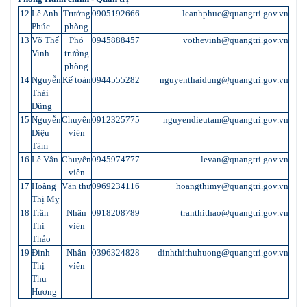
12
Lê Anh
Trưởng
0905192666
leanhphuc@quangtri.gov.vn
Phúc
phòng
13
Võ Thế
Phó
0945888457
vothevinh@quangtri.gov.vn
Vinh
trưởng
phòng
14
Nguyễn
Kế toán
0944555282
nguyenthaidung@quangtri.gov.vn
Thái
Dũng
15
Nguyễn
Chuyên
0912325775
nguyendieutam@quangtri.gov.vn
Diệu
viên
Tâm
16
Lê Vân
Chuyên
0945974777
levan@quangtri.gov.vn
viên
17
Hoàng
Văn thư
0969234116
hoangthimy@quangtri.gov.vn
Thị Mỵ
18
Trần
Nhân
0918208789
tranthithao@quangtri.gov.vn
Thị
viên
Thảo
19
Đinh
Nhân
0396324828
dinhthithuhuong@quangtri.gov.vn
Thị
viên
Thu
Hương