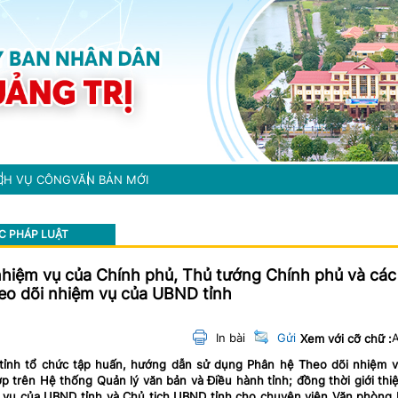
CH VỤ CÔNG
VĂN BẢN MỚI
C PHÁP LUẬT
hiệm vụ của Chính phủ, Thủ tướng Chính phủ và các
eo dõi nhiệm vụ của UBND tỉnh
In bài
Gửi
Xem với cỡ chữ :
 tỉnh tổ chức tập huấn, hướng dẫn sử dụng Phân hệ Theo dõi nhiệm 
 trên Hệ thống Quản lý văn bản và Điều hành tỉnh; đồng thời giới thi
m vụ của UBND tỉnh và Chủ tịch UBND tỉnh cho chuyên viên Văn phòn