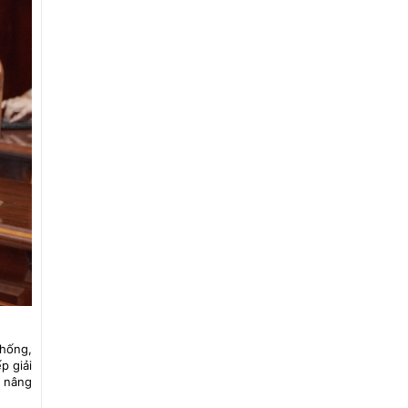
thống,
p giải
à nâng