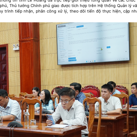
hông tin tỉnh Lê Hoàng đã trực tiếp giới thiệu tổng quan về các chức
 phủ, Thủ tướng Chính phủ giao được tích hợp trên Hệ thống Quản lý v
y trình tiếp nhận, phân công xử lý, theo dõi tiến độ thực hiện, cập nh