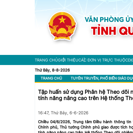
TRANG CHỦ
GIỚI THIỆU
CÁC ĐƠN VỊ TRỰC THUỘC
DỊ
Thứ Bảy, 8-8-2026
TRANG CHỦ
TUYÊN TRUYỀN, PHỔ BIẾN GIÁO DỤ
Tập huấn sử dụng Phân hệ Theo dõi n
tính năng nâng cao trên Hệ thống Th
16:47, Thứ Bảy, 6-6-2026
Chiều 04/6/2026, Trung tâm Điều hành thông tin
Chính phủ, Thủ tướng Chính phủ giao được tích hợp
tính năng nâng cao trên Hệ thống Theo dõi nhiệ