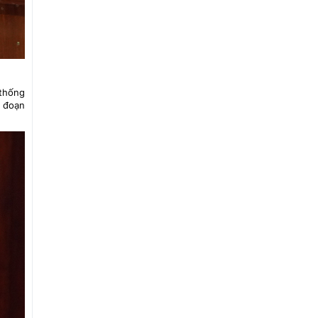
 thống
i đoạn