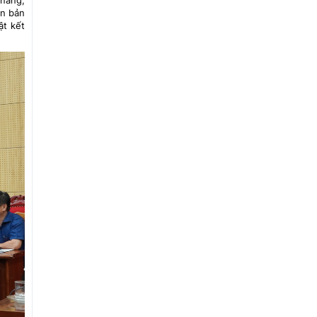
 năng,
ăn bản
ật kết