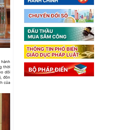
u hành
g thời
eo dõi
i, đôn
nh của