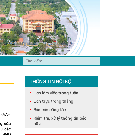
THÔNG TIN NỘI BỘ
Lịch làm việc trong tuần
Lịch trực trong tháng
Báo cáo công tác
A-
A
A+
Kiểm tra, xử lý thông tin báo
vụ của
nêu
ệu các
g UBND