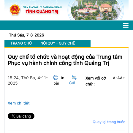
Thứ Sáu, 7-8-2026
TRANG CHỦ
NỘI QUY - QUY CHẾ
Quy chế tổ chức và hoạt động của Trung tâm
Phục vụ hành chính công tỉnh Quảng Trị
15:24, Thứ Ba, 4-11-
In
A-
A
A+
Xem với cỡ
2025
Gửi
bài
chữ :
Xem chi tiết
Quay lại trang trước