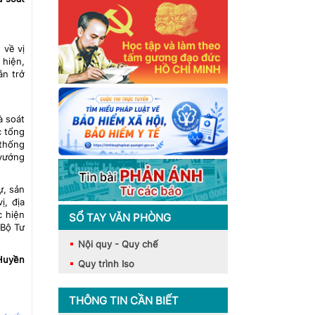
 về vị
 hiện,
ản trở
à soát
c tổng
 thống
 vướng
ự, sản
ị, địa
c hiện
SỔ TAY VĂN PHÒNG
 Bộ Tư
Nội quy - Quy chế
Huyền
Quy trình Iso
THÔNG TIN CẦN BIẾT