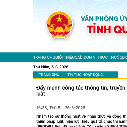
TRANG CHỦ
GIỚI THIỆU
CÁC ĐƠN VỊ TRỰC THUỘC
DỊ
Thứ Năm, 6-8-2026
TRANG CHỦ
TIN TỨC HOẠT ĐỘNG
Đẩy mạnh công tác thông tin, truyền
luật
16:38, Thứ Ba, 26-5-2026
Nhằm tạo sự thống nhất về nhận thức và đồng thu
thiện pháp luật, hiệu lực, hiệu quả tổ chức thi hà
(PBGDPL) tỉnh đã ban hành Công văn số 1801/STP-