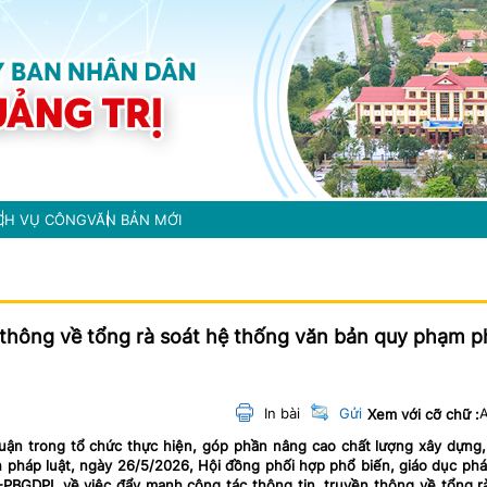
CH VỤ CÔNG
VĂN BẢN MỚI
 thông về tổng rà soát hệ thống văn bản quy phạm 
In bài
Gửi
Xem với cỡ chữ :
ận trong tổ chức thực hiện, góp phần nâng cao chất lượng xây dựng
nh pháp luật, ngày 26/5/2026, Hội đồng phối hợp phổ biến, giáo dục phá
PBGDPL về việc đẩy mạnh công tác thông tin, truyền thông về tổng r