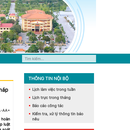
THÔNG TIN NỘI BỘ
pháp
Lịch làm việc trong tuần
Lịch trực trong tháng
Báo cáo công tác
A-
A
A+
Kiểm tra, xử lý thông tin báo
, hoàn
nêu
p luật
à soát