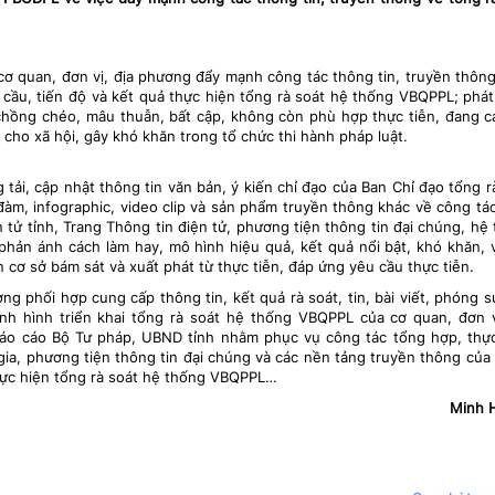
ơ quan, đơn vị, địa phương đẩy mạnh công tác thông tin, truyền thông
êu cầu, tiến độ và kết quả thực hiện tổng rà soát hệ thống VBQPPL; phát
 chồng chéo, mâu thuẫn, bất cập, không còn phù hợp thực tiễn, đang c
ủ cho xã hội, gây khó khăn trong tổ chức thi hành pháp luật.
tải, cập nhật thông tin văn bản, ý kiến chỉ đạo của Ban Chỉ đạo tổng r
 đàm, infographic, video clip và sản phẩm truyền thông khác về công tá
tử tỉnh, Trang Thông tin điện tử, phương tiện thông tin đại chúng, hệ
 phản ánh cách làm hay, mô hình hiệu quả, kết quả nổi bật, khó khăn,
n cơ sở bám sát và xuất phát từ thực tiễn, đáp ứng yêu cầu thực tiễn.
ng phối hợp cung cấp thông tin, kết quả rà soát, tin, bài viết, phóng s
ình hình triển khai tổng rà soát hệ thống VBQPPL của cơ quan, đơn v
áo cáo Bộ Tư pháp, UBND tỉnh nhằm phục vụ công tác tổng hợp, thự
gia, phương tiện thông tin đại chúng và các nền tảng truyền thông của
hực hiện tổng rà soát hệ thống VBQPPL…
Minh 