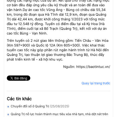
lượng các hạng mục của dự án. Kết quả cho thấy các hạng mục
cơ bản đều đáp ứng yêu cầu kỹ thuật và an toàn để đưa vào
vận hành.Dự án cao tốc Vũng Áng - Bùng có chiều dài 55,34
km, trong đó đoạn qua Hà Tĩnh dài 12,9 km, đoạn qua Quảng
Trị dài 42,44 km, được khởi công tháng 1/2023 với tổng mức
đầu tư 12.548 tỷ đồng. Tuyến có điểm đầu tại xã Kỳ Hoa (Hà
Tĩnh), điểm cuối tại xã Bố Trạch (Quảng Trị), kết nối với dự án
cao tốc Bùng - Vạn Ninh.
Trên tuyến có 2 nút giao liên thông gồm: Tiến Châu - Văn Hóa
(Km 597+900) và Quốc lộ 12A (Km 605+500). Việc khai thác
tuyến cao tốc này góp phần rút ngắn hành trình từ Hà Nội đến
Quảng Trị, tạo thuận lợi giao thương Bắc Trung Bộ, thúc đẩy
phát triển kinh tế - xã hội khu vực.
Nguồn: https://baotintuc.vn/
Quay lại trang trước
Các tin khác
Chuyển đổi số ở Quảng Trị
(25/08/2025)
Quảng Trị nỗ lực hoàn thành mục tiêu xóa nhà tạm, nhà dột nát trên