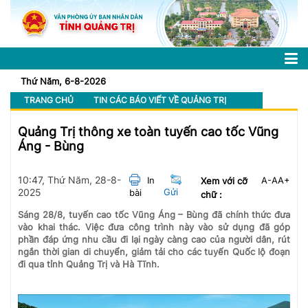
Thứ Năm, 6-8-2026
TRANG CHỦ
TIN CÁC BÁO VIẾT VỀ QUẢNG TRỊ
Quảng Trị thông xe toàn tuyến cao tốc Vũng
Áng - Bùng
10:47, Thứ Năm, 28-8-
In
A-
A
A+
Xem với cỡ
2025
Gửi
bài
chữ :
Sáng 28/8, tuyến cao tốc Vũng Áng – Bùng đã chính thức đưa
vào khai thác. Việc đưa công trình này vào sử dụng đã góp
phần đáp ứng nhu cầu đi lại ngày càng cao của người dân, rút
ngắn thời gian di chuyển, giảm tải cho các tuyến Quốc lộ đoạn
đi qua tỉnh Quảng Trị và Hà Tĩnh.