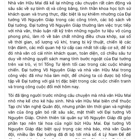
Nhà văn Hữu Mai đã kể lại những câu chuyện rất cảm động và
sâu sắc về sự bình dị và công bằng, tinh thần khoa học lịch sử
khách quan và trung thực, đặc biệt là sự khiêm nhường của Đại
tướng Võ Nguyên Giáp trong các công trình, các bộ sách về
Đại tướng. Đại tướng Võ Nguyên Giáp thường làm việc trực tiếp
với nhà văn, thảo luận rất kỹ trên những nguồn tư liệu vô cùng
phong phú, làm rõ về bản chất những điều chưa khớp, sai số
về thời gian, số lượng vũ khí, trang bị kỹ thuật, chiến lệ các
trận đánh, các mối quan hệ từ cấp cao nhất tới cấp cơ sở, để từ
đó nhà văn có cái nhìn khách quan, toàn diện, có chiều sâu tư
duy về những quyết sách mang tính bước ngoặt của Đại tướng
trên vai trò, vị trí Tổng Tư lệnh tối cao trong các cuộc kháng
chiến. Đại tướng Võ Nguyên Giáp và nhà văn Hữu Mai trong
công việc đã như hòa làm một, để chúng ta có được bộ tổng
tập về Đại tướng với giá trị đặc biệt trong các cuộc chiến tranh
và trong công cuộc đổi mới hôm nay.
Tôi đã lặng người trước những câu chuyện mà nhà văn Hữu Mai
nhỏ nhẹ kể cho kẻ hậu sinh. Nhà văn Hữu Mai biên chế thuộc
Tạp chí Văn nghệ Quân đội, nhưng phần lớn thời gian và nghiệp
văn của ông gắn bó rất sâu sắc, mật thiết với Đại tướng Võ
Nguyên Giáp. Chính thiên tài quân sự Võ Nguyên Giáp đã góp
phần tạo nên tài hoa của ngòi bút Hữu Mai. Đại tướng Võ
Nguyên Giáp đặc biệt quý trọng các nhà báo, nhà văn Quân
đội, nhiều lần Đại tướng đã đi bộ tới nhà số 4 Lý Nam Đế để