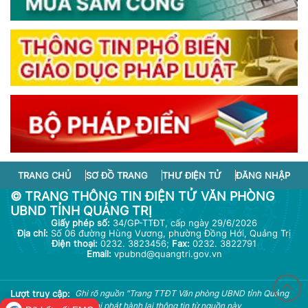
TRANG CHỦ
SƠ ĐỒ TRANG
THƯ ĐIỆN TỬ
ĐĂNG NHẬP
© TRANG THÔNG TIN ĐIỆN TỬ VĂN PHÒNG
UBND TỈNH QUẢNG TRỊ
Giấy phép số:
34/GP-TTĐT, cấp ngày 29/6/2026
Địa chỉ:
Số 06 đường Hùng Vương, phường Đồng Hới, Quảng Trị
Điện thoại:
0232. 3823456;
Fax:
0232. 3822791
Email:
vpubnd@quangtri.gov.vn
Lượt truy cập:
Ghi rõ nguồn "Trang TTĐT Văn phòng UBND tỉnh Quảng
12.245.662
Trị" khi phát hành lại thông tin từ nguồn này