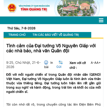
Thứ Sáu, 7-8-2026
TRANG CHỦ
TIN CÁC BÁO VIẾT VỀ QUẢNG TRỊ
Tình cảm của Đại tướng Võ Nguyên Giáp với
các nhà báo, nhà văn Quân đội
9:25, Chủ Nhật, 21-6-
In
A-
A
A+
Xem với cỡ
2026
Gửi
bài
chữ :
Đối với mỗi người chiến sĩ trong Quân đội nhân dân (QĐND)
Việt Nam, Đại tướng Võ Nguyên Giáp luôn là hình ảnh vừa thân
thuộc vừa thiêng liêng. Đại tướng luôn hiện lên rất gần gũi
trong suy nghĩ và hành động, trong trái tim và khối óc của mỗi
người chiến sĩ.
Tôi còn nhớ rất rõ, trong chuyến công tác lên Điện Biên Phủ