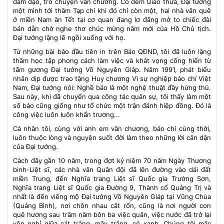
đàm đạo, trò chuyện văn chương. Có đêm Giao thừa, Đại tướng
một mình tới thăm Tạp chí khi đó chỉ còn một, hai nhà văn quê
ở miền Nam ăn Tết tại cơ quan đang lơ đãng mở to chiếc đài
bán dẫn chờ nghe thơ chúc mừng năm mới của Hồ Chủ tịch.
Đại tướng lặng lẽ ngồi xuống với họ.
Từ những bài báo đầu tiên in trên Báo QĐND, tôi đã luôn lặng
thầm học tập phong cách làm việc và khát vọng cống hiến từ
tấm gương Đại tướng Võ Nguyên Giáp. Năm 1991, phát biểu
nhân dịp được trao tặng Huy chương Vì sự nghiệp báo chí Việt
Nam, Đại tướng nói: Nghề báo là một nghệ thuật đầy hứng thú.
Sau này, khi đã chuyển qua công tác quân sự, tôi thấy làm một
số báo cũng giống như tổ chức một trận đánh hiệp đồng. Đó là
công việc luôn luôn khẩn trương...
Cá nhân tôi, cùng với anh em văn chương, báo chí cùng thời,
luôn thuộc lòng và nguyện suốt đời làm theo những lời căn dặn
của Đại tướng.
Cách đây gần 10 năm, trong đợt kỷ niệm 70 năm Ngày Thương
binh-Liệt sĩ, các nhà văn Quân đội đã lên đường vào dải đất
miền Trung, đến Nghĩa trang Liệt sĩ Quốc gia Trường Sơn,
Nghĩa trang Liệt sĩ Quốc gia Đường 9, Thành cổ Quảng Trị và
nhất là đến viếng mộ Đại tướng Võ Nguyên Giáp tại Vũng Chùa
(Quảng Bình), nơi chôn nhau cắt rốn, cũng là nơi người con
quê hương sau trăm năm bôn ba việc quân, việc nước đã trở lại
yên nghỉ giữa cát trắng, mây trắng, cỏ xanh. Chúng tôi mặc