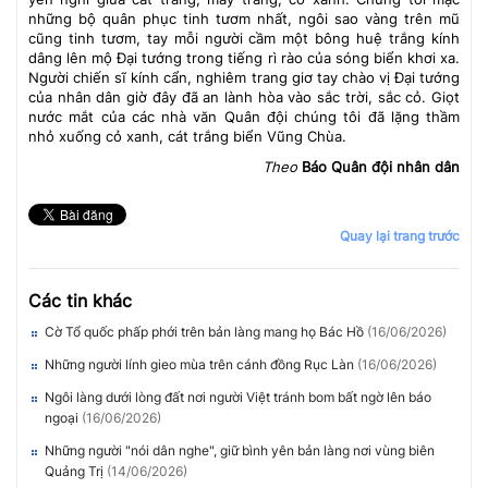
những bộ quân phục tinh tươm nhất, ngôi sao vàng trên mũ
cũng tinh tươm, tay mỗi người cầm một bông huệ trắng kính
dâng lên mộ Đại tướng trong tiếng rì rào của sóng biển khơi xa.
Người chiến sĩ kính cẩn, nghiêm trang giơ tay chào vị Đại tướng
của nhân dân giờ đây đã an lành hòa vào sắc trời, sắc cỏ. Giọt
nước mắt của các nhà văn Quân đội chúng tôi đã lặng thầm
nhỏ xuống cỏ xanh, cát trắng biển Vũng Chùa.
Theo
Báo Quân đội nhân dân
Quay lại trang trước
Các tin khác
Cờ Tổ quốc phấp phới trên bản làng mang họ Bác Hồ
(16/06/2026)
Những người lính gieo mùa trên cánh đồng Rục Làn
(16/06/2026)
Ngôi làng dưới lòng đất nơi người Việt tránh bom bất ngờ lên báo
ngoại
(16/06/2026)
Những người "nói dân nghe", giữ bình yên bản làng nơi vùng biên
Quảng Trị
(14/06/2026)