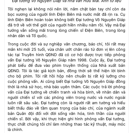
Đại tướng Võ Nguyên Giáp và nhà văn Hữu Mai. Ảnh tư liệu
Tôi nghẹn lại không nói nên lời, nắm chặt bàn tay chỉ còn da
bọc xương của người lính Điện Biên mà nước mắt đã rịn ra. Cụ
lính Điện Biên hoàn toàn không biết Đại tướng Võ Nguyên Giáp
đã trở về với thế giới của người hiền nhiều năm rồi. Vậy mà Đại
tướng vẫn sống mãi trong lòng chiến sĩ Điện Biên, trong lòng
nhân dân và Tổ quốc.
Trong cuộc đời và sự nghiệp văn chương, báo chí, tôi rất may
mắn khi mới 25 tuổi, vừa chân ướt chân ráo từ đơn vị lên công
tác tại Truyền hình QĐND đã có cơ hội được trực tiếp phỏng
vấn Đại tướng Võ Nguyên Giáp năm 1998. Cuộc ấy, Đại tướng
phát biểu để đưa vào phim truyền thống của Nhà xuất bản
QĐND. Tôi là tác giả kịch bản, đồng thời sẽ thể hiện lời bình
cho bộ phim. Tôi rất hồi hộp nên chuẩn bị rất kỹ lưỡng cho
cuộc phỏng vấn. Ai cũng biết Đại tướng Võ Nguyên Giáp đồng
thời là nhà sử học, nhà báo uyên thâm. Các cuộc trả lời phỏng
vấn của Đại tướng về chiến tranh và hòa bình, về nhân dân và
người chiến sĩ với các phóng viên trong nước và nước ngoài
luôn rất sâu sắc. Đại tướng còn là người rất am tường và hiểu
biết thấu đáo về tầm quan trọng của báo chí, của ngành xuất
bản Quân đội đối với đời sống văn hóa, tinh thần của người
chiến sĩ. Bởi vậy, khi thực hiện ghi hình phỏng vấn Đại tướng,
thực chất chúng tôi chỉ làm những thao tác kỹ thuật, máy móc
là chính.