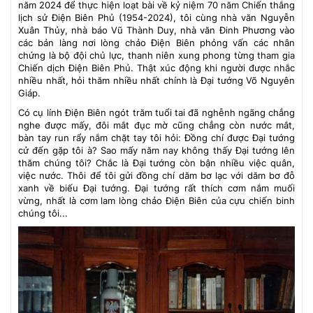
năm 2024 để thực hiện loạt bài về kỷ niệm 70 năm Chiến thắng
lịch sử Điện Biên Phủ (1954-2024), tôi cùng nhà văn Nguyễn
Xuân Thủy, nhà báo Vũ Thành Duy, nhà văn Đinh Phương vào
các bản làng nơi lòng chảo Điện Biên phỏng vấn các nhân
chứng là bộ đội chủ lực, thanh niên xung phong từng tham gia
Chiến dịch Điện Biên Phủ. Thật xúc động khi người được nhắc
nhiều nhất, hỏi thăm nhiều nhất chính là Đại tướng Võ Nguyên
Giáp.
Có cụ lính Điện Biên ngót trăm tuổi tai đã nghễnh ngãng chẳng
nghe được mấy, đôi mắt đục mờ cũng chẳng còn nước mắt,
bàn tay run rẩy nắm chặt tay tôi hỏi: Đồng chí được Đại tướng
cử đến gặp tôi à? Sao mấy năm nay không thấy Đại tướng lên
thăm chúng tôi? Chắc là Đại tướng còn bận nhiều việc quân,
việc nước. Thôi để tôi gửi đồng chí dăm bơ lạc với dăm bơ đỗ
xanh về biếu Đại tướng. Đại tướng rất thích cơm nắm muối
vừng, nhất là cơm lam lòng chảo Điện Biên của cựu chiến binh
chúng tôi...