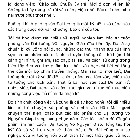
lời động viên: “Chào cậu Chuẩn úy trẻ! Mới ở đơn vị lên à?
Chúng ta hãy dùng trà rồi vào công việc nhé! Bác chỉ dành cho
hai mươi phút thôi nhé!”.
Buổi ghi hình phỏng vấn Đại tướng là một kỷ niệm vô cùng sâu
sắc trong cuộc đời văn chương, báo chí của tôi.
Tôi đã học được rất nhiều về nghề nghiệp làm báo từ cuộc
phỏng vấn Đại tướng Võ Nguyên Giáp đầu tiên ấy. Đó là sự
chuẩn bị kỹ lưỡng nội dung, những đặc thù, thành tựu của lĩnh
vực mà tác phẩm báo chí, phim truyền thống cần thể hiện; bối
cảnh ghi hình, ghi âm, sao chụp tài liệu và cách sử dụng trong
biên tập đưa vào tác phẩm; kịch bản văn học chi tiết và tổng
thể của mỗi bộ phim truyền thống. Mãi sau tôi mới biết, Đại
tướng đọc rất kỹ và đã điều chỉnh, nâng cao tầm vóc, chiều sâu
tư tưởng cho kịch bản. Thật là bài học sâu sắc! Dù bận rất
nhiều việc, Đại tướng vẫn dành thời gian và trí tuệ để thực hiện
những công việc mà mình đã nhận lời.
Do tính chất công việc và cũng là để tự học nghề, tôi đã nhiều
lần tới trò chuyện và phỏng vấn nhà văn Hữu Mai-người
chuyên thể hiện, chắp bút các tác phẩm cho Đại tướng Võ
Nguyên Giáp trong hàng chục năm. Các tác phẩm đó đã góp
phần làm nên cuốn "Đại tướng Võ Nguyên Giáp: Tổng tập hồi
ký" đồ sộ và trọn vẹn về thân thế, cuộc đời cũng như sự
nghiệp của vị tướng vốn xuất thân từ một thầy giáo sử học.