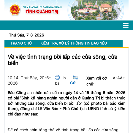
Thứ Sáu, 7-8-2026
TRANG CHỦ
KIỂM TRA, XỬ LÝ THÔNG TIN BÁO NÊU
Về việc tình trạng bồi lấp các cửa sông, cửa
biển
10:14, Thứ Bảy, 20-6-
In
A-
A
A+
Xem với cỡ
2026
Gửi
bài
chữ :
Báo Công an nhân dân số ra ngày 14 và 15 tháng 6 năm 2026
có bài “Sinh kế hàng nghìn người dân ở Quảng Trị bị thách thức
bởi những cửa sông, cửa biển bị bồi lấp” (có photo bài báo kèm
theo), đồng chí Lê Văn Bảo - Phó Chủ tịch UBND tỉnh có ý kiến
chỉ đạo như sau:
Để có cách nhìn tổng thể về tình trạng bồi lấp các cửa sông,