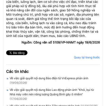
cửa biển, luồng lạch, làm cơ sở cho việc chỉ đạo, triển khai các
giải pháp xử lý đồng bộ, lâu dài phù hợp với tình hình thực tế
và khả năng cân đối của ngân sách, giao Sở Nông nghiệp và
Môi trường chủ trì, phối hợp với các sở, ngành, địa phương liên
quan rà soát, đánh giá tổng thể tình trạng bồi lấp các cửa
sông, cửa biển, luồng lạch ra vào cảng cá, khu neo đậu tránh
trú bão trên địa bàn tỉnh, mức độ ảnh hưởng đến hoạt động
khai thác thủy sản, vận tải, công tác phòng, chống thiên tai và
sinh kế của người dân; tham mưu, báo cáo UBND tỉnh.
Nguồn: Công văn số 5109/VP-NNMT ngày 19/6/2026
Quay lại trang trước
Các tin khác
Về việc giải quyết nội dung Báo điện tử VnExpress phản ánh
(19/06/2026)
Về việc giải quyết nội dung Báo Lao động phản ánh “Khói, bụi từ
Nhà máy viên nén năng lượng Quảng Bình gây ô nhiễm”
(17/06/2026)
Về việc giải quyết nội dung Báo Tiền phong phản ánh
(11/06/2026)