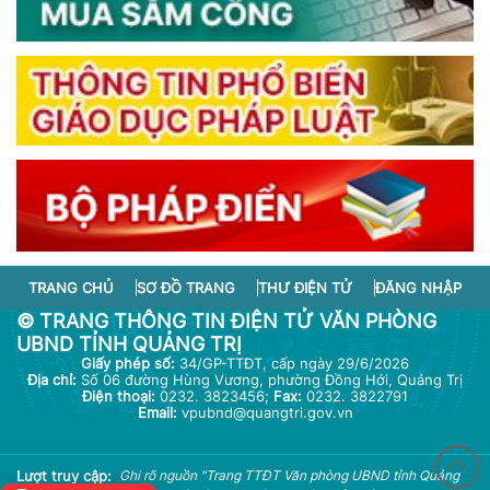
TRANG CHỦ
SƠ ĐỒ TRANG
THƯ ĐIỆN TỬ
ĐĂNG NHẬP
© TRANG THÔNG TIN ĐIỆN TỬ VĂN PHÒNG
UBND TỈNH QUẢNG TRỊ
Giấy phép số:
34/GP-TTĐT, cấp ngày 29/6/2026
Địa chỉ:
Số 06 đường Hùng Vương, phường Đồng Hới, Quảng Trị
Điện thoại:
0232. 3823456;
Fax:
0232. 3822791
Email:
vpubnd@quangtri.gov.vn
Lượt truy cập:
Ghi rõ nguồn "Trang TTĐT Văn phòng UBND tỉnh Quảng