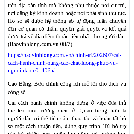
trên địa bàn tỉnh mà không phụ thuộc nơi cư trú,
nơi đăng ký kinh doanh hoặc nơi phát sinh thủ tục.
Hồ sơ sẽ được hệ thống số tự động luân chuyển
đến cơ quan có thẩm quyền giải quyết và kết quả
được trả về địa điểm thuận tiện nhất cho người dân.
(Baovinhlong.com.vn 08/7)
https://baovinhlong.com.vn/chinh-tri/202607/cai-
cach-hanh-chinh-nang-cao-chat-luong-phuc-vu-
nguoi-dan-c01406a/
Cao Bằng: Bưu chính công ích mở lối cho dịch vụ
công số
Cải cách hành chính không dừng ở việc đưa thủ
tục lên môi trường điện tử. Quan trọng hơn là
người dân có thể tiếp cận, thao tác và hoàn tất hồ
sơ một cách thuận tiện, đúng quy trình. Từ hỗ trợ
cấp hộ chiếu trực tuyến lưu động tại trường học