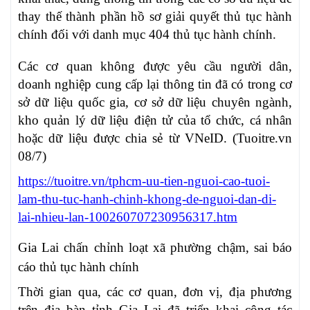
thay thế thành phần hồ sơ giải quyết thủ tục hành
chính đối với danh mục 404 thủ tục hành chính.
Các cơ quan không được yêu cầu người dân,
doanh nghiệp cung cấp lại thông tin đã có trong cơ
sở dữ liệu quốc gia, cơ sở dữ liệu chuyên ngành,
kho quản lý dữ liệu điện tử của tổ chức, cá nhân
hoặc dữ liệu được chia sẻ từ VNeID. (Tuoitre.vn
08/7)
https://tuoitre.vn/tphcm-uu-tien-nguoi-cao-tuoi-
lam-thu-tuc-hanh-chinh-khong-de-nguoi-dan-di-
lai-nhieu-lan-100260707230956317.htm
Gia Lai chấn chỉnh loạt xã phường chậm, sai báo
cáo thủ tục hành chính
Thời gian qua, các cơ quan, đơn vị, địa phương
trên địa bàn tỉnh Gia Lai đã triển khai công tác