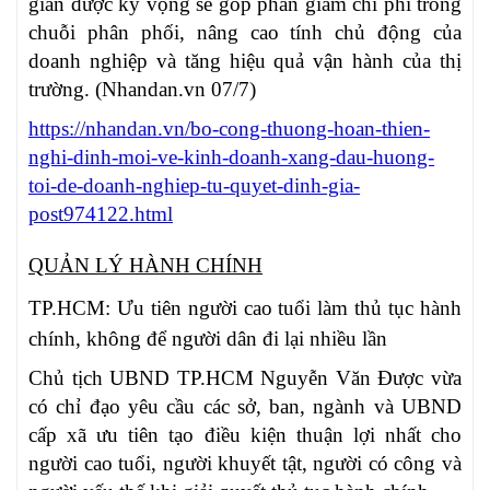
gian được kỳ vọng sẽ góp phần giảm chi phí trong
chuỗi phân phối, nâng cao tính chủ động của
doanh nghiệp và tăng hiệu quả vận hành của thị
trường. (Nhandan.vn 07/7)
https://nhandan.vn/bo-cong-thuong-hoan-thien-
nghi-dinh-moi-ve-kinh-doanh-xang-dau-huong-
toi-de-doanh-nghiep-tu-quyet-dinh-gia-
post974122.html
QUẢN LÝ HÀNH CHÍNH
TP.HCM: Ưu tiên người cao tuổi làm thủ tục hành
chính, không để người dân đi lại nhiều lần
Chủ tịch UBND TP.HCM Nguyễn Văn Được vừa
có chỉ đạo yêu cầu các sở, ban, ngành và UBND
cấp xã ưu tiên tạo điều kiện thuận lợi nhất cho
người cao tuổi, người khuyết tật, người có công và