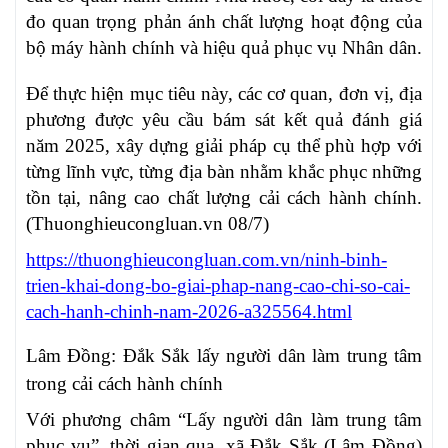
đo quan trọng phản ánh chất lượng hoạt động của
bộ máy hành chính và hiệu quả phục vụ Nhân dân.
Để thực hiện mục tiêu này, các cơ quan, đơn vị, địa
phương được yêu cầu bám sát kết quả đánh giá
năm 2025, xây dựng giải pháp cụ thể phù hợp với
từng lĩnh vực, từng địa bàn nhằm khắc phục những
tồn tại, nâng cao chất lượng cải cách hành chính.
(Thuonghieucongluan.vn 08/7)
https://thuonghieucongluan.com.vn/ninh-binh-
trien-khai-dong-bo-giai-phap-nang-cao-chi-so-cai-
cach-hanh-chinh-nam-2026-a325564.html
Lâm Đồng: Đắk Sắk lấy người dân làm trung tâm
trong cải cách hành chính
Với phương châm “Lấy người dân làm trung tâm
phục vụ”, thời gian qua, xã Đắk Sắk (Lâm Đồng)