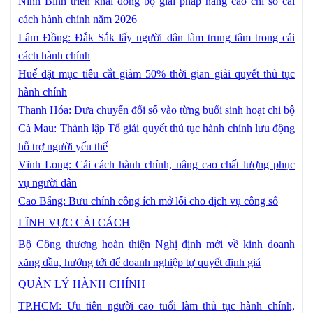
Ninh Bình triển khai đồng bộ giải pháp nâng cao chỉ số cải
cách hành chính năm 2026
Lâm Đồng: Đắk Sắk lấy người dân làm trung tâm trong cải
cách hành chính
Huế đặt mục tiêu cắt giảm 50% thời gian giải quyết thủ tục
hành chính
Thanh Hóa: Đưa chuyển đổi số vào từng buổi sinh hoạt chi bộ
Cà Mau: Thành lập Tổ giải quyết thủ tục hành chính lưu động
hỗ trợ người yếu thế
Vĩnh Long: Cải cách hành chính, nâng cao chất lượng phục
vụ người dân
Cao Bằng: Bưu chính công ích mở lối cho dịch vụ công số
LĨNH VỰC CẢI CÁCH
Bộ Công thương hoàn thiện Nghị định mới về kinh doanh
xăng dầu, hướng tới để doanh nghiệp tự quyết định giá
QUẢN LÝ HÀNH CHÍNH
TP.HCM: Ưu tiên người cao tuổi làm thủ tục hành chính,