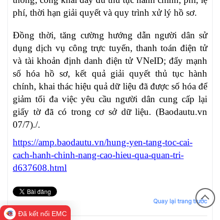
phí, thời hạn giải quyết và quy trình xử lý hồ sơ.
Đồng thời, tăng cường hướng dẫn người dân sử
dụng dịch vụ công trực tuyến, thanh toán điện tử
và tài khoản định danh điện tử VNeID; đẩy mạnh
số hóa hồ sơ, kết quả giải quyết thủ tục hành
chính, khai thác hiệu quả dữ liệu đã được số hóa để
giảm tối đa việc yêu cầu người dân cung cấp lại
giấy tờ đã có trong cơ sở dữ liệu. (Baodautu.vn
07/7)./.
https://amp.baodautu.vn/hung-yen-tang-toc-cai-
cach-hanh-chinh-nang-cao-hieu-qua-quan-tri-
d637608.html
Quay lại trang trước
Đã kết nối EMC