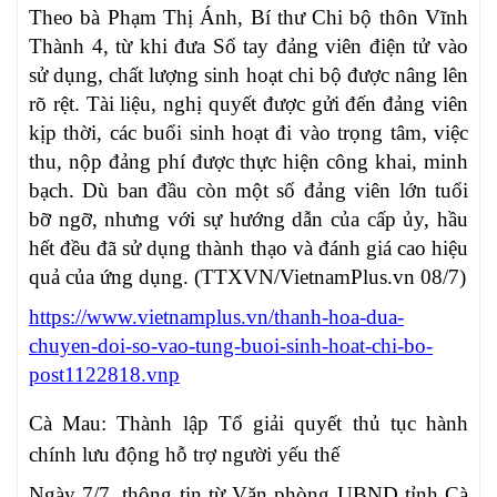
Theo bà Phạm Thị Ánh, Bí thư Chi bộ thôn Vĩnh
Thành 4, từ khi đưa Sổ tay đảng viên điện tử vào
sử dụng, chất lượng sinh hoạt chi bộ được nâng lên
rõ rệt. Tài liệu, nghị quyết được gửi đến đảng viên
kịp thời, các buổi sinh hoạt đi vào trọng tâm, việc
thu, nộp đảng phí được thực hiện công khai, minh
bạch. Dù ban đầu còn một số đảng viên lớn tuổi
bỡ ngỡ, nhưng với sự hướng dẫn của cấp ủy, hầu
hết đều đã sử dụng thành thạo và đánh giá cao hiệu
quả của ứng dụng. (TTXVN/VietnamPlus.vn 08/7)
https://www.vietnamplus.vn/thanh-hoa-dua-
chuyen-doi-so-vao-tung-buoi-sinh-hoat-chi-bo-
post1122818.vnp
Cà Mau: Thành lập Tổ giải quyết thủ tục hành
chính lưu động hỗ trợ người yếu thế
Ngày 7/7, thông tin từ Văn phòng UBND tỉnh Cà