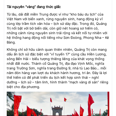
Tài nguyên “vàng” đang thức giấc
Từ lâu, dải đất miền Trung được ví như “kho báu du lịch” của
Việt Nam với biển xanh, rừng nguyên sinh, hang động kỳ vĩ
cùng lớp trầm tích văn hóa – lịch sử dày đặc. Trong đó, Quảng
Trị nổi bật với bờ biển dài, còn giữ nét hoang sơ hiếm có,
những cánh rừng nguyên sinh trải rộng và kết nối tự nhiên với
hệ thống hang động nổi tiếng như Sơn Đoòng, Phong Nha – Kẻ
Bàng.
Không chỉ sở hữu cảnh quan thiên nhiên, Quảng Trị còn mang
dấu ấn lịch sử đặc biệt với “vĩ tuyến 17” cùng cầu Hiền Lương,
sông Bến Hải – biểu tượng thiêng liêng của khát vọng thống
nhất đất nước. Thành cổ Quảng Trị, địa đạo Vịnh Mốc, nghĩa
trang Trường Sơn, nghĩa trang Đường 9, nhà tù Lao Bảo… mỗi
năm đón hàng vạn lượt du khách hành hương, tri ân. Đây là lợi
thế hiếm có để phát triển du lịch kết hợp sinh thái – nghỉ
dưỡng – lịch sử – tâm linh, hình thành “mạch vàng di sản” riêng
biệt cho địa phương.