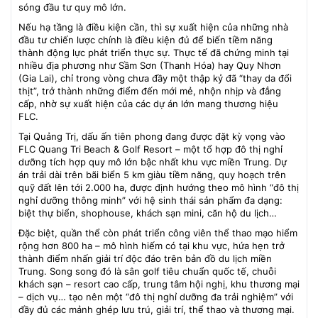
sóng đầu tư quy mô lớn.
Nếu hạ tầng là điều kiện cần, thì sự xuất hiện của những nhà
đầu tư chiến lược chính là điều kiện đủ để biến tiềm năng
thành động lực phát triển thực sự. Thực tế đã chứng minh tại
nhiều địa phương như Sầm Sơn (Thanh Hóa) hay Quy Nhơn
(Gia Lai), chỉ trong vòng chưa đầy một thập kỷ đã “thay da đổi
thịt”, trở thành những điểm đến mới mẻ, nhộn nhịp và đẳng
cấp, nhờ sự xuất hiện của các dự án lớn mang thương hiệu
FLC.
Tại Quảng Trị, dấu ấn tiên phong đang được đặt kỳ vọng vào
FLC Quang Tri Beach & Golf Resort – một tổ hợp đô thị nghỉ
dưỡng tích hợp quy mô lớn bậc nhất khu vực miền Trung. Dự
án trải dài trên bãi biển 5 km giàu tiềm năng, quy hoạch trên
quỹ đất lên tới 2.000 ha, được định hướng theo mô hình “đô thị
nghỉ dưỡng thông minh” với hệ sinh thái sản phẩm đa dạng:
biệt thự biển, shophouse, khách sạn mini, căn hộ du lịch…
Đặc biệt, quần thể còn phát triển công viên thể thao mạo hiểm
rộng hơn 800 ha – mô hình hiếm có tại khu vực, hứa hẹn trở
thành điểm nhấn giải trí độc đáo trên bản đồ du lịch miền
Trung. Song song đó là sân golf tiêu chuẩn quốc tế, chuỗi
khách sạn – resort cao cấp, trung tâm hội nghị, khu thương mại
– dịch vụ… tạo nên một “đô thị nghỉ dưỡng đa trải nghiệm” với
đầy đủ các mảnh ghép lưu trú, giải trí, thể thao và thương mại.