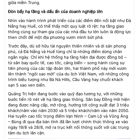
giữa miền Trung.
Đòn bẩy hạ tầng và dấu ấn của doanh nghiệp lớn
Nhìn vào hành trình phát triển của các điểm đến nổi bật như Đà
Nẵng hay Huế, có thể thấy một quy luật rõ rệt: hạ tầng giao
thông cùng sự tham gia của các nhà đầu tư lớn luôn là động lực
then chốt để một địa phương vươn mình bứt phá.
Trước đây, dù sở hữu tài nguyên thiên nhiên và di sản phong
phú, cả Đà Nẵng và Huế từng chỉ là những điểm dừng chân
ngắn ngày. Chỉ khi hệ thống hạ tầng hiện đại được đồng bộ –
từ sân bay quốc tế, cao tốc, cảng biển – song hành cùng sự
tiên phong của các tập đoàn lớn, hai thành phố này mới vươn
lên thành “ngôi sao mới” của du lịch Việt Nam, với những công
trình biểu tượng như Bà Nà Hills, Cầu Vàng hay chuỗi khách
sạn 5 sao ven biển.
Quảng Trị hiện đang bước vào quỹ đạo tương tự, với những
bước tiến rõ nét về hạ tầng giao thông. Sân bay Đồng Hới hiện
đang được nâng cấp, mở rộng, hướng tới công suất đạt 3 triệu
khách/năm vào năm 2030 và 5 triệu khách/năm vào năm 2050.
Hai tuyến cao tốc trọng điểm Vạn Ninh – Cam Lộ và Vũng Áng
– Bùng đi qua địa bàn tỉnh đã lần lượt chính thức thông xe vào
ngày 19/8 và 28/8, mở ra trục kết nối thông suốt với các trung
tâm du lịch lân cận.