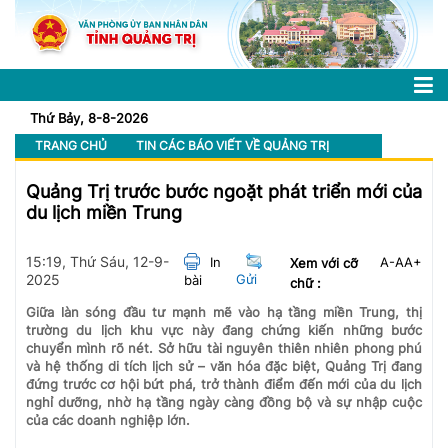
Thứ Bảy, 8-8-2026
TRANG CHỦ
TIN CÁC BÁO VIẾT VỀ QUẢNG TRỊ
Quảng Trị trước bước ngoặt phát triển mới của
du lịch miền Trung
15:19, Thứ Sáu, 12-9-
In
A-
A
A+
Xem với cỡ
2025
Gửi
bài
chữ :
Giữa làn sóng đầu tư mạnh mẽ vào hạ tầng miền Trung, thị
trường du lịch khu vực này đang chứng kiến những bước
chuyển mình rõ nét. Sở hữu tài nguyên thiên nhiên phong phú
và hệ thống di tích lịch sử – văn hóa đặc biệt, Quảng Trị đang
đứng trước cơ hội bứt phá, trở thành điểm đến mới của du lịch
nghỉ dưỡng, nhờ hạ tầng ngày càng đồng bộ và sự nhập cuộc
của các doanh nghiệp lớn.