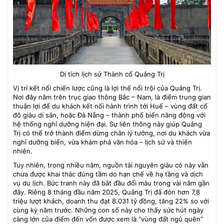
Di tích lịch sử Thành cổ Quảng Trị
Vị trí kết nối chiến lược cũng là lợi thế nổi trội của Quảng Trị.
Nơi đây nằm trên trục giao thông Bắc – Nam, là điểm trung gian
thuận lợi để du khách kết nối hành trình tới Huế – vùng đất cố
đô giàu di sản, hoặc Đà Nẵng – thành phố biển năng động với
hệ thống nghỉ dưỡng hiện đại. Sự liên thông này giúp Quảng
Trị có thể trở thành điểm dừng chân lý tưởng, nơi du khách vừa
nghỉ dưỡng biển, vừa khám phá văn hóa – lịch sử và thiên
nhiên.
Tuy nhiên, trong nhiều năm, nguồn tài nguyên giàu có này vẫn
chưa được khai thác đúng tầm do hạn chế về hạ tầng và dịch
vụ du lịch. Bức tranh này đã bắt đầu đổi màu trong vài năm gần
đây. Riêng 8 tháng đầu năm 2025, Quảng Trị đã đón hơn 7,8
triệu lượt khách, doanh thu đạt 8.031 tỷ đồng, tăng 22% so với
cùng kỳ năm trước. Những con số này cho thấy sức hút ngày
càng lớn của điểm đến vốn được xem là “vùng đất ngủ quên”