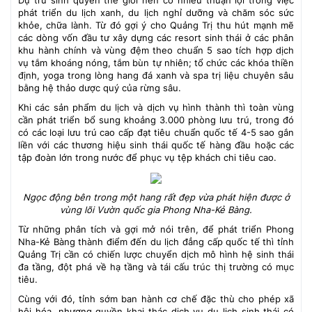
Dự trữ sinh quyển thế giới nên có nhiều thuận lợi trong việc
phát triển du lịch xanh, du lịch nghỉ dưỡng và chăm sóc sức
khỏe, chữa lành. Từ đó gợi ý cho Quảng Trị thu hút mạnh mẽ
các dòng vốn đầu tư xây dựng các resort sinh thái ở các phân
khu hành chính và vùng đệm theo chuẩn 5 sao tích hợp dịch
vụ tắm khoáng nóng, tắm bùn tự nhiên; tổ chức các khóa thiền
định, yoga trong lòng hang đá xanh và spa trị liệu chuyên sâu
bằng hệ thảo dược quý của rừng sâu.
Khi các sản phẩm du lịch và dịch vụ hình thành thì toàn vùng
cần phát triển bổ sung khoảng 3.000 phòng lưu trú, trong đó
có các loại lưu trú cao cấp đạt tiêu chuẩn quốc tế 4-5 sao gắn
liền với các thương hiệu sinh thái quốc tế hàng đầu hoặc các
tập đoàn lớn trong nước để phục vụ tệp khách chi tiêu cao.
Ngọc động bên trong một hang rất đẹp vừa phát hiện được ở
vùng lõi Vườn quốc gia Phong Nha-Kẻ Bàng.
Từ những phân tích và gợi mở nói trên, để phát triển Phong
Nha-Kẻ Bàng thành điểm đến du lịch đẳng cấp quốc tế thì tỉnh
Quảng Trị cần có chiến lược chuyển dịch mô hình hệ sinh thái
đa tầng, đột phá về hạ tầng và tái cấu trúc thị trường có mục
tiêu.
Cùng với đó, tỉnh sớm ban hành cơ chế đặc thù cho phép xã
hội hóa, nhượng quyền khai thác dịch vụ du lịch sinh thái có