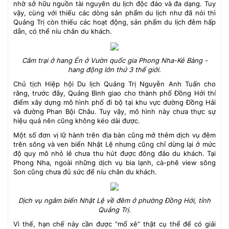
nhờ sở hữu nguồn tài nguyên du lịch độc đáo và đa dạng. Tuy
vậy, cùng với thiếu các dòng sản phẩm du lịch như đã nói thì
Quảng Trị còn thiếu các hoạt động, sản phẩm du lịch đêm hấp
dẫn, có thể níu chân du khách.
Cắm trại ở hang Én ở Vườn quốc gia Phong Nha-Kẻ Bàng -
hang động lớn thứ 3 thế giới.
Chủ tịch Hiệp hội Du lịch Quảng Trị Nguyễn Anh Tuấn cho
rằng, trước đây, Quảng Bình giao cho thành phố Đồng Hới thí
điểm xây dựng mô hình phố đi bộ tại khu vực đường Đồng Hải
và đường Phan Bội Châu. Tuy vậy, mô hình này chưa thực sự
hiệu quả nên cũng không kéo dài được.
Một số đơn vị lữ hành trên địa bàn cũng mở thêm dịch vụ đêm
trên sông và ven biển Nhật Lệ nhưng cũng chỉ dừng lại ở mức
độ quy mô nhỏ lẻ chưa thu hút được đông đảo du khách. Tại
Phong Nha, ngoài những dịch vụ bia lạnh, cà-phê view sông
Son cũng chưa đủ sức để níu chân du khách.
Dịch vụ ngắm biển Nhật Lệ về đêm ở phường Đồng Hới, tỉnh
Quảng Trị.
Vì thế, hạn chế này cần được “mổ xẻ” thật cụ thể để có giải