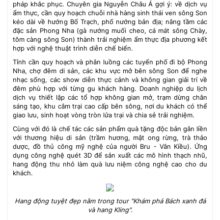
pháp khắc phục. Chuyên gia Nguyễn Châu Á gợi ý: về dịch vụ
ẩm thực, cần quy hoạch chuỗi nhà hàng sinh thái ven sông Son
kéo dài về hướng Bố Trạch, phố nướng bản địa; nâng tầm các
đặc sản Phong Nha (gà nướng muối cheo, cá mát sông Chày,
tôm càng sông Son) thành trải nghiệm ẩm thực địa phương kết
hợp với nghệ thuật trình diễn chế biến.
Tỉnh cần quy hoạch và phân luồng các tuyến phố đi bộ Phong
Nha, chợ đêm di sản, các khu vực mở bên sông Son để nghe
nhạc sống, các show diễn thực cảnh và không gian giải trí về
đêm phù hợp với từng gu khách hàng. Doanh nghiệp du lịch
dịch vụ thiết lập các tổ hợp không gian mở, trạm dừng chân
sáng tạo, khu cắm trại cao cấp bên sông, nơi du khách có thể
giao lưu, sinh hoạt vòng tròn lửa trại và chia sẻ trải nghiệm.
Cùng với đó là chế tác các sản phẩm quà tặng độc bản gắn liền
với thương hiệu di sản (trầm hương, mật ong rừng, trà thảo
dược, đồ thủ công mỹ nghệ của người Bru - Vân Kiều). Ứng
dụng công nghệ quét 3D để sản xuất các mô hình thạch nhũ,
hang động thu nhỏ làm quà lưu niệm công nghệ cao cho du
khách.
Hang động tuyệt đẹp nằm trong tour "Khám phá Bách xanh đá
và hang Kling".