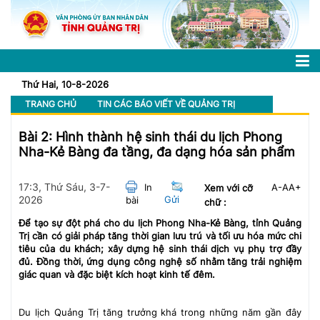
Thứ Hai, 10-8-2026
TRANG CHỦ
TIN CÁC BÁO VIẾT VỀ QUẢNG TRỊ
Bài 2: Hình thành hệ sinh thái du lịch Phong
Nha-Kẻ Bàng đa tầng, đa dạng hóa sản phẩm
17:3, Thứ Sáu, 3-7-
In
A-
A
A+
Xem với cỡ
2026
Gửi
bài
chữ :
Để tạo sự đột phá cho du lịch Phong Nha-Kẻ Bàng, tỉnh Quảng
Trị cần có giải pháp tăng thời gian lưu trú và tối ưu hóa mức chi
tiêu của du khách; xây dựng hệ sinh thái dịch vụ phụ trợ đầy
đủ. Đồng thời, ứng dụng công nghệ số nhằm tăng trải nghiệm
giác quan và đặc biệt kích hoạt kinh tế đêm.
Du lịch Quảng Trị tăng trưởng khá trong những năm gần đây