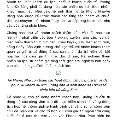
Muốn thu hút khách du lịch, nhất là khách quốc tế, Phong
Nha-Kẻ Bàng phải đa dạng hóa sản phẩm du lịch theo nhóm
khách mục tiêu. Nếu vậy, hệ sinh thái mới tại Phong Nha-Kẻ
Bàng phải được cấu trúc thành các tầng sản phẩm và chuỗi
dịch vụ chuyên biệt nhằm “may đo” và đáp ứng hoàn hảo nhu
cầu của từng phân khúc.
Chẳng hạn như với nhóm khách thám hiểm và thể thao mạo
hiểm thì phát triển các tour trekking xuyên rừng sâu, leo núi
mạo hiểm thách thức giới hạn, chèo kayak/SUP trên sông Son,
sông Chày. Còn định hướng chủ đạo đối với nhóm khách tham
quan và giải trí số đông là các sản phẩm đại trà hiện có, kết
hợp hài hòa giữa giải trí, giáo dục di sản, trải nghiệm thiên
nhiên và lịch sử nhằm gia tăng thời gian trải nghiệm ban ngày
cho các nhóm gia đình, đoàn khách lớn.
Tại Phong Nha còn thiếu các hoạt động văn hóa, giải trí về đêm
phục vụ khách du lịch. Trong ảnh là đêm nhạc do Oxalis tổ
chức bên bờ sông Son.
Để phục vụ cho số đông nhóm khách này, Quảng Trị đầu tư
đồng bộ các công viên chủ đề mạo hiểm sinh thái vùng đệm,
tích hợp hệ thống zipline hành trình dài băng rừng, công viên
chủ đề hiện đại và các tổ hợp vui chơi giải trí ngoài trời công
suất lớn ở các khu vực vùng ven Phong Nha. Phát triển hệ