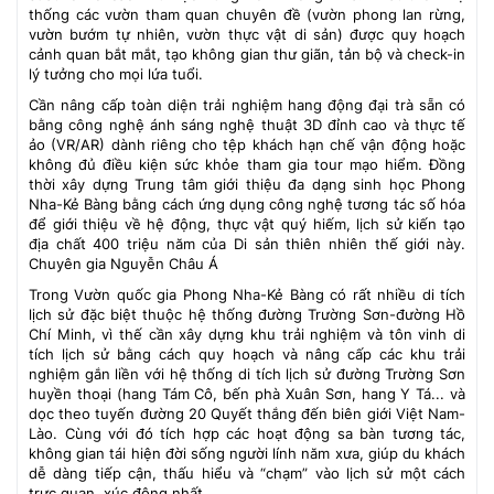
thống các vườn tham quan chuyên đề (vườn phong lan rừng,
vườn bướm tự nhiên, vườn thực vật di sản) được quy hoạch
cảnh quan bắt mắt, tạo không gian thư giãn, tản bộ và check-in
lý tưởng cho mọi lứa tuổi.
Cần nâng cấp toàn diện trải nghiệm hang động đại trà sẵn có
bằng công nghệ ánh sáng nghệ thuật 3D đỉnh cao và thực tế
ảo (VR/AR) dành riêng cho tệp khách hạn chế vận động hoặc
không đủ điều kiện sức khỏe tham gia tour mạo hiểm. Đồng
thời xây dựng Trung tâm giới thiệu đa dạng sinh học Phong
Nha-Kẻ Bàng bằng cách ứng dụng công nghệ tương tác số hóa
để giới thiệu về hệ động, thực vật quý hiếm, lịch sử kiến tạo
địa chất 400 triệu năm của Di sản thiên nhiên thế giới này.
Chuyên gia Nguyễn Châu Á
Trong Vườn quốc gia Phong Nha-Kẻ Bàng có rất nhiều di tích
lịch sử đặc biệt thuộc hệ thống đường Trường Sơn-đường Hồ
Chí Minh, vì thế cần xây dựng khu trải nghiệm và tôn vinh di
tích lịch sử bằng cách quy hoạch và nâng cấp các khu trải
nghiệm gắn liền với hệ thống di tích lịch sử đường Trường Sơn
huyền thoại (hang Tám Cô, bến phà Xuân Sơn, hang Y Tá... và
dọc theo tuyến đường 20 Quyết thắng đến biên giới Việt Nam-
Lào. Cùng với đó tích hợp các hoạt động sa bàn tương tác,
không gian tái hiện đời sống người lính năm xưa, giúp du khách
dễ dàng tiếp cận, thấu hiểu và “chạm” vào lịch sử một cách
trực quan, xúc động nhất.