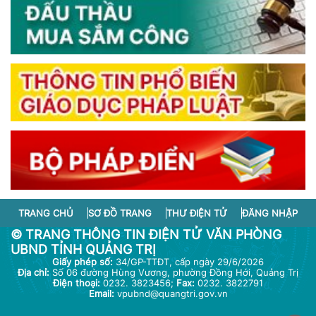
TRANG CHỦ
SƠ ĐỒ TRANG
THƯ ĐIỆN TỬ
ĐĂNG NHẬP
© TRANG THÔNG TIN ĐIỆN TỬ VĂN PHÒNG
UBND TỈNH QUẢNG TRỊ
Giấy phép số:
34/GP-TTĐT, cấp ngày 29/6/2026
Địa chỉ:
Số 06 đường Hùng Vương, phường Đồng Hới, Quảng Trị
Điện thoại:
0232. 3823456;
Fax:
0232. 3822791
Email:
vpubnd@quangtri.gov.vn