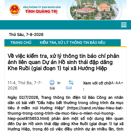
Thứ Sáu, 7-8-2026
TRANG CHỦ
KIỂM TRA, XỬ LÝ THÔNG TIN BÁO NÊU
Về việc kiểm tra, xử lý thông tin báo chí phản
ánh liên quan Dự án Hồ sinh thái đập dâng
Khe Ruồi (giai đoạn 1) tại xã Hướng Hiệp
11:4, Thứ Ba, 7-7-
In
A-
A
A+
Xem với cỡ chữ
2026
Gửi
bài
:
Ngày 02/7/2026, Trang thông tin điện tử Báo Công an nhân
dân có bài viết “Dấu hiệu bất thường trong công trình đa mục
tiêu ở miền núi Hướng Hiệp” (https://cand.vn/dau-hieu-bat-
thuong-trong-cong-trinh-da-muc-tieu-o-mien-nui-huong-
hiep-post815653.html) phản ánh một số nội dung liên quan
đến Dự án Hồ sinh thái đập dâng Khe Ruồi (giai đoạn 1) tại xã
Hướng Hiệp, trong đó có việc điều chỉnh dự án nhiều lần, tình